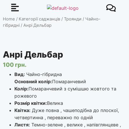
Home
/
Категорії саджанців
/
Троянди
/
Чайно-
гібридні
/ Анрі Дельбар
Анрі Дельбар
100
грн.
Вид:
Чайно-гібридна
Основний колір:
Помаранчевий
Колір:
Помаранчевий з сумішшю жовтого та
рожевого
Розмір квітки:
Велика
Квітка:
Дуже повна , чашеподібна до плоскої,
четвертинна , переважно по одній
Листя:
Темно-зелене , велике , напівглянцеве ,