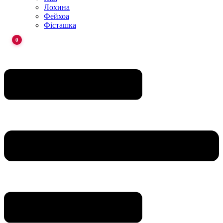
Лохина
Фейхоа
Фісташка
0