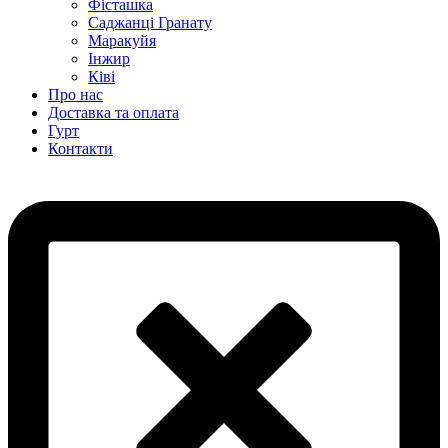
Фісташка
Саджанці Гранату
Маракуйя
Інжир
Ківі
Про нас
Доставка та оплата
Гурт
Контакти