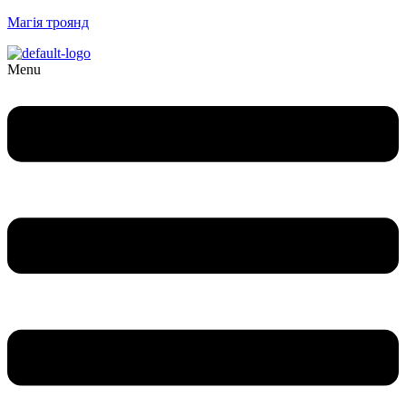
Магія троянд
Menu