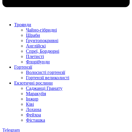
Троянди
Чайно-гібридні
Шраби
Ґрунтопокривні
Англійскі
Спреї, Бордюрні
Плетисті
Флорібунди
Гортензії
Волосисті гортензії
Гортензії великолисті
Екзотичні рослини
Саджанці Гранату
Маракуйя
Інжир
Ківі
Лохина
Фейхоа
Фісташка
Telegram