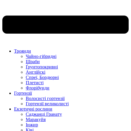
Троянди
Чайно-гібридні
Шраби
Ґрунтопокривні
Англійскі
Спреї, Бордюрні
Плетисті
Флорібунди
Гортензії
Волосисті гортензії
Гортензії великолисті
Екзотичні рослини
Саджанці Гранату
Маракуйя
Інжир
Ківі