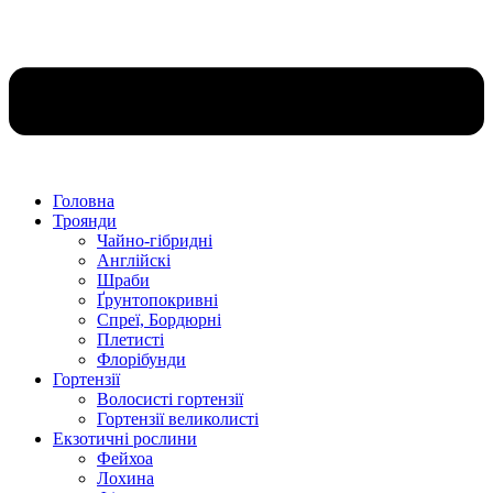
Головна
Троянди
Чайно-гібридні
Англійскі
Шраби
Ґрунтопокривні
Спреї, Бордюрні
Плетисті
Флорібунди
Гортензії
Волосисті гортензії
Гортензії великолисті
Екзотичні рослини
Фейхоа
Лохина