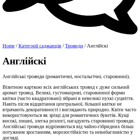
Home
/
Категорії саджанців
/
Троянди
/ Англійскі
Англійскі
Англійські троянди (романтичні, ностальгічні, старовинні).
Візитною карткою всіх англійських троянд є дуже сильний
аромат троянд. Великі, густомахрові, старовинної форми
квітки (часто квадратовані) зібрані в невеликі пухкі суцвіття.
Навіть після відцвітання центральної, більшої квітки не
втрачають декоративності і виглядають природно. Квіти часто
використовуються як зрізці для романтичних букетів. Кущі
високі, пишні, злегка розлогі, нагадують старовинні троянди.
Англійські троянди відрізняються від чайно-гібридних більш
потужним зростанням, морозостійкістю та невибагливістю у
догляді.