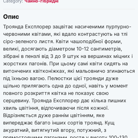
Category:
Чайно-гібридні
Опис
Троянда Експлорер зацвітає насиченими пурпурно-
червоними квітами, які вдало контрастують на тлі
сіро-зеленого листя. Квіти чашоподібної форми,
великі, досягають діаметром 10-12 сантиметрів,
зібрані в пензлі від 3 до 9 штук на вершинах міцних і
жорстких пагонів. При цьому самі квіти сидять на
витончених квітконіжках, які мальовничо згинаються
під їхньою вагою. Пелюстки цієї троянди дуже
щільно прилягають одна до одної, навіть у момент
повного розкриття квітка не показує свою
серцевину. Троянда Експлорер дає кілька пишних
хвиль цвітіння, відпочиваючи після кожної.
Відрізняється дуже раннім цвітінням, яке
випереджає багато інших сортів троянд. Кущ
акуратний, витягнутий вгору, потужний, з
прямостоячими пагонами, росте у висоту 100-130