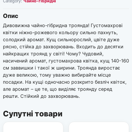
Category:
Чайно-гібридні
Опис
Дивовижна чайно-гібридна троянда! Густомахрові
квітки ніжно-рожевого кольору сильно пахнуть,
солодкий аромат. Кущ сильнорослий, цвіте дуже
рясно, стійка до захворювань. Входить до десятки
найкращих троянд у світі! Чому? Чудовий,
насичений аромат, густомахрова квітка, кущ 140-160
см заввишки і такої ж ширини. Троянда виростає
дуже великою, тому уважно вибирайте місце
посадки. На кущі одночасно розкрито безліч квіток,
але аромат – це те, що виділяє троянду серед
решти. Стійкий до захворювань.
Супутні товари