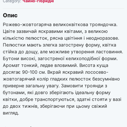
Category:
Чайно-гібридні
Опис
Рожево-жовтогаряча великоквіткова трояндочка.
Цвіте зазвичай яскравими квітами, з великою
кількістю пелюсток, рясна цвітіння і неодноразове.
Пелюстки мають злегка загострену форму, квітка
стійка до дощу, але можливе утворення ластовиння.
Бутони високі, загостреної келихоподібної форми.
Аромат тонкий, ледве вловимий. Висота куща
досягає 90-100 см. Вкрай яскравий лососево-
жовтогарячий колір гладких пелюсток безсумнівно
приверне загальну увагу. Замовити троянди з
бутонами, які довго зберігають ідеальну форму
квітки, добре транспортуються, здатні стояти у вазі
до двох тижнів, зберігаючи при цьому свіжий
вигляд.