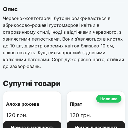
Опис
Червоно-жовтогарячі бутони розкриваються в
абрикосово-рожеві густомахрові квітки в
старовинному стилі, іноді з відтінками червоного, з
хвилястими пелюстками. Вони з’являються в кистях
до 10 шт, діаметр окремих квіток близько 10 см,
ніжно пахнуть. Кущ сильнорослий з довгими
колючими пагонами. Сорт дуже рясно цвіте, стійкий
до захворювань.
Супутні товари
Новинка
Алоха рожева
Пірат
120
грн.
120
грн.
Немає в наявності
Немає в наявності